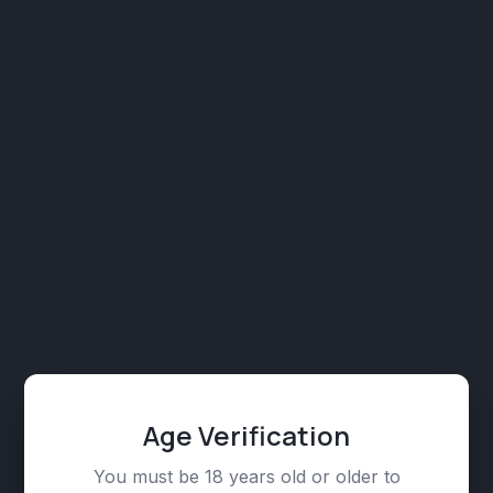
ფორმით, “კონტაქტის” ნებისმიერი ბმულის
საშუალებით.
რა პროცედურა უნდა გავიარო თანხის
დასაბრუნებლად?
თუ გსურთ პროდუქტის დაბრუნება, პროდუქტს უნდა
ახლდეს შეძენისას გადაცემული ყველა თანმხლები
ნაწილი და დოკუმენტი, ასეთის არსებობის
შემთხვევაში. ნივთის დაუზიანებელი ყუთი, აქსესუარები
და ა.შ. დაბრუნების ტრანსპორტირების ხარჯებს
ფარავს I Love Joint.
რამდენ დღეში მოხდება პროდუქტის უკან დაბრუნება?
თბილისის მასშტაბით, ნივთი დაბრუნდება განაცხადის
წარდგენიდან მაქსიმუმ 72 საათში.
Age Verification
დიდი და პატარა რეგიონების შემთხვევაში, ნივთი
You must be 18 years old or older to